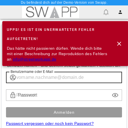
Du befindest dich auf der Demo-Version von Swapp.
UPPS! ES IST EIN UNERWARTETER FEHLER
Anmeldung
AUFGETRETEN!
Das hätte nicht passieren dürfen. Wende dich bitte
Bitte melde dich mit einem der unten stehenden
mit einer Beschreibung zur Reproduktion des Fehlers
Zugangsdaten an
an
info@streetworkapp.de
oder alternativ mit deiner E-Mail-Adresse - oder deinem
Benutzernamen - und deinem selbst gewählten Passwort an.
Benutzername oder E-Mail
Passwort
Anmelden
Passwort vergessen oder noch kein Passwort?